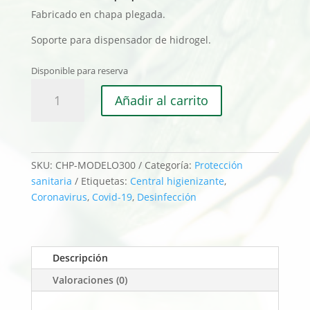
Fabricado en chapa plegada.
Soporte para dispensador de hidrogel.
Disponible para reserva
Central
Añadir al carrito
higienizante
portátil
Modelo
300
SKU:
CHP-MODELO300
Categoría:
Protección
cantidad
sanitaria
Etiquetas:
Central higienizante
,
Coronavirus
,
Covid-19
,
Desinfección
Descripción
Valoraciones (0)