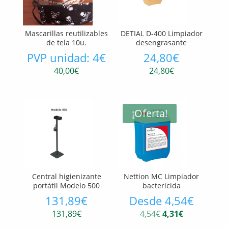
Mascarillas reutilizables
DETIAL D-400 Limpiador
de tela 10u.
desengrasante
PVP unidad: 4€
24,80€
40,00
€
24,80
€
¡Oferta!
Central higienizante
Nettion MC Limpiador
portátil Modelo 500
bactericida
131,89€
Desde 4,54€
El
El
131,89
€
4,54
€
4,31
€
precio
precio