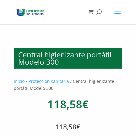
Skip
to
content
Central higienizante portátil
Modelo 300
Inicio
/
Protección sanitaria
/ Central higienizante
portátil Modelo 300
118,58
€
118,58€