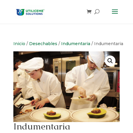
Skip
to
content
Inicio
/
Desechables
/
Indumentaria
/ Indumentaria
Indumentaria