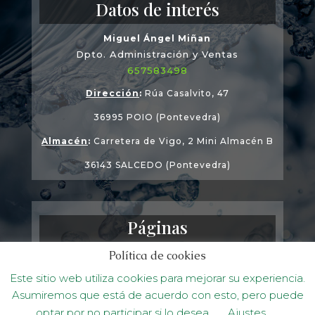
Datos de interés
Miguel Ángel Miñan
Dpto. Administración y Ventas
657583498
Dirección
:
Rúa Casalvito, 47
36995 POIO (Pontevedra)
Almacén
:
Carretera de Vigo, 2 Mini Almacén B
36143 SALCEDO (Pontevedra)
Páginas
Política de cookies
Política de privacidad
Este sitio web utiliza cookies para mejorar su experiencia.
Política de cookies
Asumiremos que está de acuerdo con esto, pero puede
optar por no participar si lo desea.
Ajustes
Accesibilidad