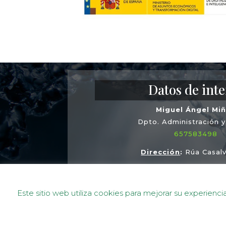
Datos de inte
Miguel Ángel Mi
Dpto. Administración 
657583498
Dirección
:
Rúa Casalv
36995 POIO (Pontev
Almacén
:
Carretera de Vigo, 2
Este sitio web utiliza cookies para mejorar su experien
36143 SALCEDO (Pont