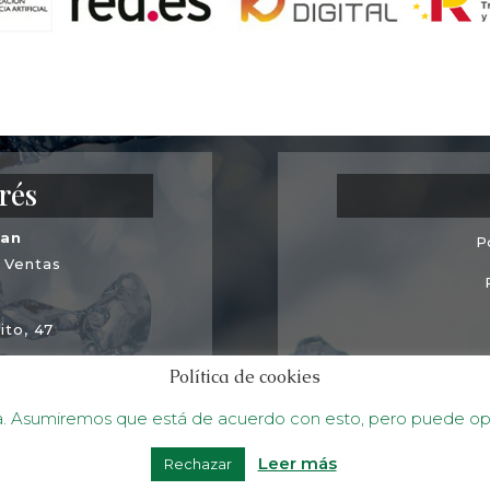
rés
ñan
P
y Ventas
ito, 47
Co
edra)
Política de cookies
 Mini Almacén B
cia. Asumiremos que está de acuerdo con esto, pero puede opta
evedra)
Leer más
Rechazar