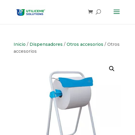
Skip
to
content
Inicio
/
Dispensadores
/
Otros accesorios
/ Otros
accesorios