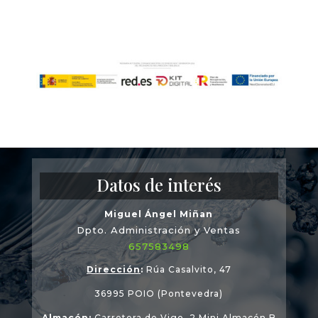
Datos de interés
Miguel Ángel Miñan
Dpto. Administración y Ventas
657583498
Dirección
:
Rúa Casalvito, 47
36995 POIO (Pontevedra)
Almacén
:
Carretera de Vigo, 2 Mini Almacén B