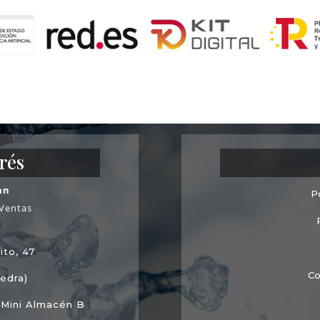
rés
an
P
 Ventas
ito, 47
Co
edra)
 Mini Almacén B